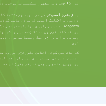
له ۵۰+ څخه ډېر مشهور پلګینونه موجود دي
په
زیتون آی‌سی‌تی
کې مو د ویب پرمختیا کار
Magento او نور پیاوړي اپلېکېشنونه په
پراخه کتابتون چې له ۵۰ څخ
وسایل برابروي څو خپل ویب‌سایټ جوړ، دود
کړئ.
که بلاګ پیل کوئ، آنلاین پلورنځی جوړوئ یا
زیتون آی‌سی‌تی بې‌ستونزې نصب، لوړ فعالی
برابروي. تاسو پر ودې تمرکز وکړئ او تخنی