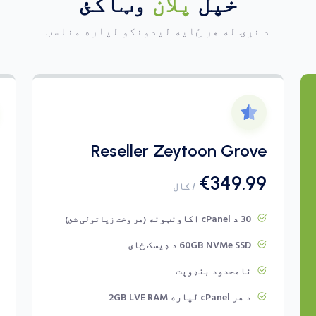
خپل
پلان
وټاکئ
د نړۍ له هر ځایه لیدونکو لپاره مناسب
Reseller Zeytoon Grove
€349.99
/ کال
30 د cPanel اکاونټونه
(هر وخت زیاتولی شئ)
60GB NVMe SSD د ډیسک ځای
نامحدود بنډوېت
د هر cPanel لپاره 2GB LVE RAM