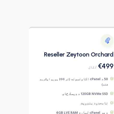
Reseller Zeytoon Orchard
€499
/ کال
50 د cPanel اکاونټونه
(تر 200 پورې اپګرېډ
شته)
120GB NVMe SSD د ډیسک ځای
نامحدود بنډوېت
د هر cPanel لپاره 4GB LVE RAM