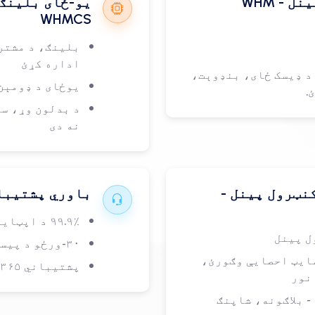
- WHM
یو-ځای بلینګ 
WHMCS
بلینګ، د مشتر
اداره کړئ
 د ډیسک ځای، بنډوېت،
یوځای د ډومېن
.
د بدلون وړ، س
نه دی
نټرول پینل -
باوري پشتیبا
۹۹.۹٪ د اپټایم تضمین
ل پینل
۳۰-ورځو د پیسو بېرته ورکولو تضمین
سایټ احصایې وګورئ،
پشتیباني ۲۴x۷x۳۶۵
نور
Softaculous Script I سره - بلاګونه، شاپنګ