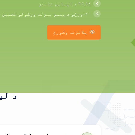
۹۹.۹٪ د اپټایم تضمین
۳۰-ورځو د پیسو بېرته ورکولو تضمین
پلانونه وګورئ
د لی