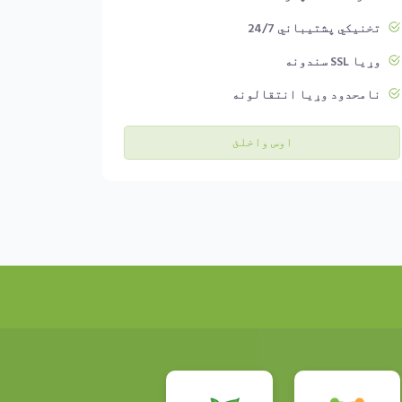
تخنیکي پشتیباني 24/7
وړیا SSL سندونه
نامحدود وړیا انتقالونه
اوس واخلئ