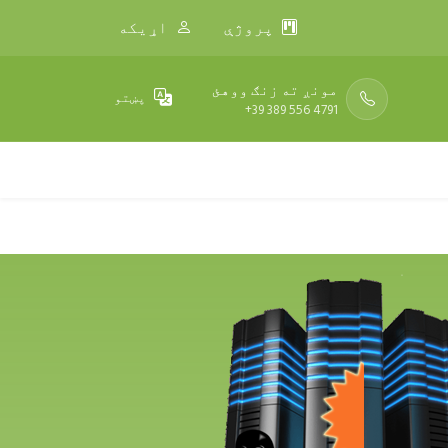
پروژې
اړیکه
مونږ ته زنګ ووهئ
پښتو
+39 389 556 4791
د پراختیا کوونکو وسیلې
زمونږ په اړه