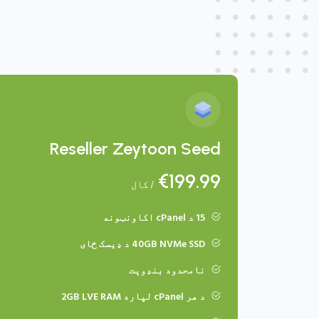
Reseller Zeytoon Seed
€199.99
/ کال
15 د cPanel اکاونټونه
40GB NVMe SSD د ډیسک ځای
نامحدود بنډوېت
د هر cPanel لپاره 2GB LVE RAM