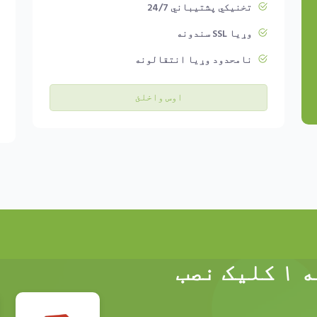
تخنیکي پشتیباني 24/7
وړیا SSL سندونه
نامحدود وړیا انتقالونه
اوس واخلئ
اپلېکېشنونه یوازې په ۱ کلیک نصب