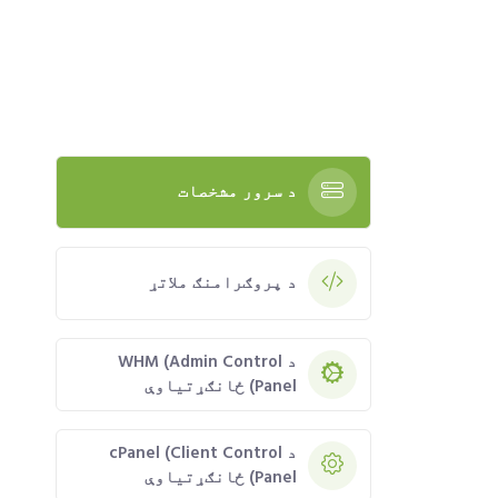
د سرور مشخصات
د پروګرامنګ ملاتړ
د WHM (Admin Control
Panel) ځانګړتیاوې
د cPanel (Client Control
Panel) ځانګړتیاوې