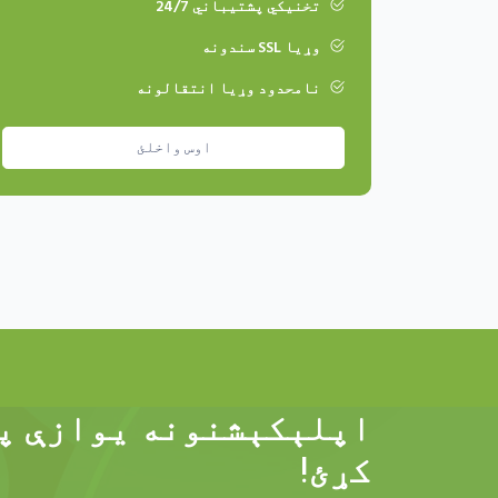
تخنیکي پشتیباني 24/7
وړیا SSL سندونه
نامحدود وړیا انتقالونه
اوس واخلئ
کړئ!