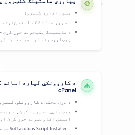
پیاوړی هاستینګ کنټرول پینل 
بشپړ اداري کنټرول
د سرور حالت ۲۴ ساعته څارنه
د هاستینګ پکېجونه جوړ کړئ -
ډیټابېسونه او نور محدود کړئ
د کاروونکي لپاره اسانه ک
cPanel
د نړۍ مخکښ د کاروونکي کنټرو
ویب پاڼې مدیریت کړئ، د ویب‌
ایمیل اکاونټونه جوړ کړئ او 
د nstaller