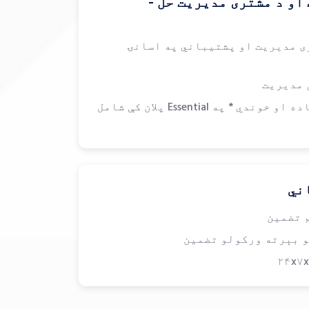
او د مشتری مدیریت حل -
ی مدیریت او پشتیباني په اسانۍ
 مدیریت
اده او خوندي
* په Essential پلان کې شامل
ني