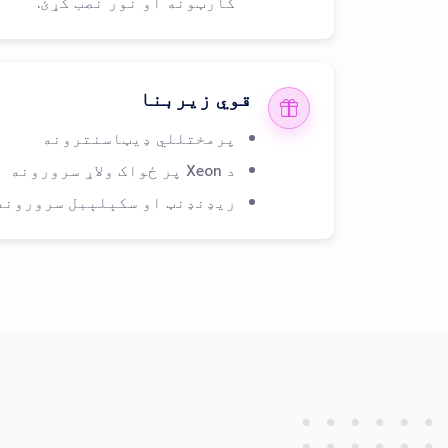
کارټونه او نور نصب کړئ.
قوي زیربنا
پرمختللي ډیټاسنترونه
د Xeon پر ځواک ولاړ سرورونه
ریډنډنټ او سکېلېبل سرورونه