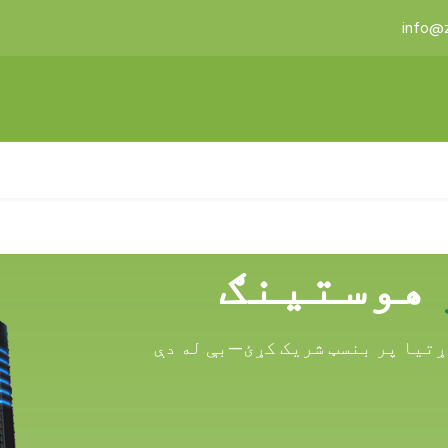
info@
ښنالیک او تولیدي وسیلې
خدمتونه
لایسنسونه
هوستینګ
ړتیا پر بنسټ شریک کړئ—بې له دې