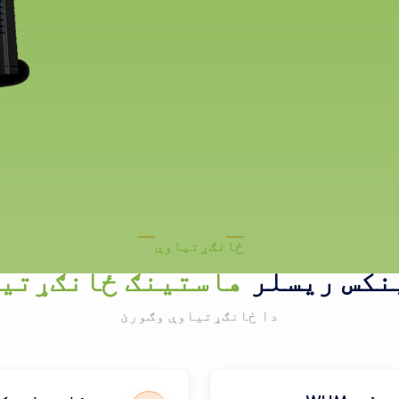
ځانګړتیاوې
نکس ریسلر
هاستینګ ځانګړتی
دا ځانګړتیاوې وګورئ