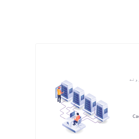
سسورونه
شتری ډیټا ډرایو د Cache