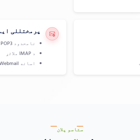
پرمختللی ایم
نامحدود POP3 ایمیل اکاونټونه د SMTP سره
د IMAP ملاتړ
اسانه Webmail انترفېس
ستاسو پلان