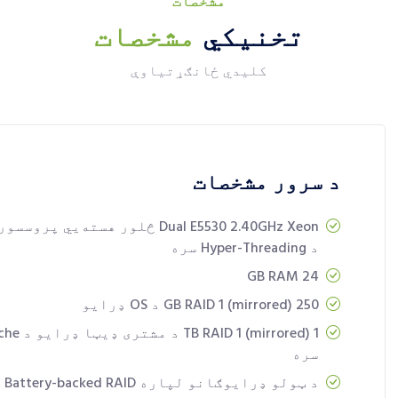
مشخصات
تخنیکي
مشخصات
کلیدي ځانګړتیاوې
د سرور مشخصات
Dual E5530 2.40GHz Xeon څلور هسته‌يي پرو
د Hyper-Threading سره
24 GB RAM
250 GB RAID 1 (mirrored) د OS ډرایو
1 TB RAID 1 (mirrored) د م
سره
د ټولو ډرایوګانو لپاره Battery-backed RAID