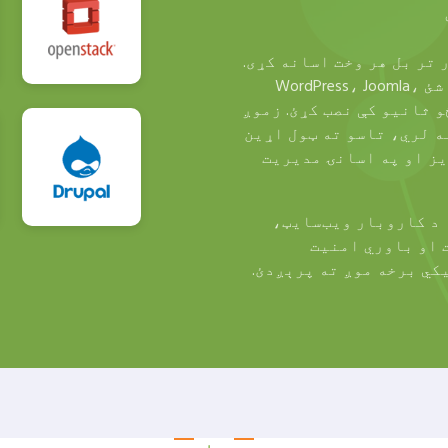
 تر بل هر وخت اسانه کړی.
د زموږ د ۱-کلیک انسټالر سره، تاسو کولای شئ WordPress، Joomla،
 څو ثانیو کې نصب کړئ. زموږ
ه ډېر پلګینونه لري، تاسو ته ټول اړین
یز او په اسانۍ مدیریت
 د کاروبار ویب‌سایټ،
ت او باوري امنیت
کي برخه موږ ته پرېږدئ.