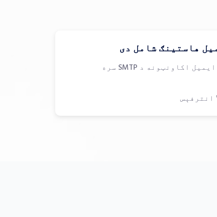
یل هاستینګ شامل دی